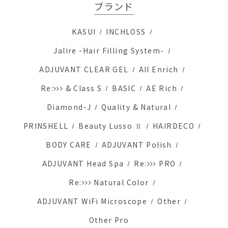
ブランド
KASUI
INCHLOSS
Jalire -Hair Filling System-
ADJUVANT CLEAR GEL
All Enrich
Re:
& Class S
BASIC
AE Rich
Diamond-J
Quality & Natural
PRINSHELL
Beauty Lusso Ⅱ
HAIRDECO
BODY CARE
ADJUVANT Polish
ADJUVANT Head Spa
Re:
PRO
Re:
Natural Color
ADJUVANT WiFi Microscope
Other
Other Pro