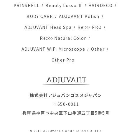
PRINSHELL
Beauty Lusso Ⅱ
HAIRDECO
BODY CARE
ADJUVANT Polish
ADJUVANT Head Spa
Re:
PRO
Re:
Natural Color
ADJUVANT WiFi Microscope
Other
Other Pro
株式会社アジュバンコスメジャパン
〒650-0011
兵庫県神戸市中央区下山手通五丁目5番5号
© 2011 ADJUVANT COSME JAPAN CO.,LTD.