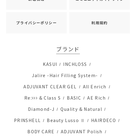
プライバシーポリシー
利用規約
ブランド
KASUI
INCHLOSS
Jalire -Hair Filling System-
ADJUVANT CLEAR GEL
All Enrich
Re:
& Class S
BASIC
AE Rich
Diamond-J
Quality & Natural
PRINSHELL
Beauty Lusso Ⅱ
HAIRDECO
BODY CARE
ADJUVANT Polish