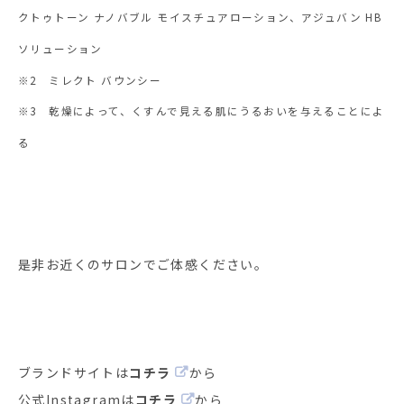
クトゥトーン ナノバブル モイスチュアローション、アジュバン HB
ソリューション
※2 ミレクト バウンシー
※3 乾燥によって、くすんで見える肌にうるおいを与えることによ
る
是非お近くのサロンでご体感ください。
ブランドサイトは
コチラ
から
公式Instagramは
コチラ
から