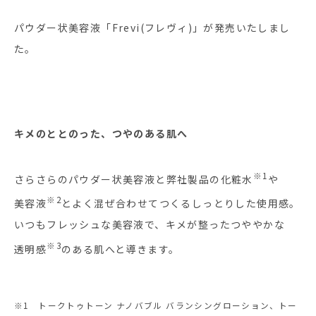
パウダー状美容液「Frevi(フレヴィ)」が発売いたしまし
た。
キメのととのった、つやのある肌へ
※1
さらさらのパウダー状美容液と弊社製品の化粧水
や
※2
美容液
とよく混ぜ合わせてつくるしっとりした使用感。
いつもフレッシュな美容液で、キメが整ったつややかな
※3
透明感
のある肌へと導きます。
※1 トークトゥトーン ナノバブル バランシングローション、トー