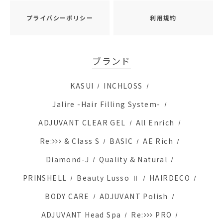
プライバシーポリシー
利用規約
ブランド
KASUI
INCHLOSS
Jalire -Hair Filling System-
ADJUVANT CLEAR GEL
All Enrich
Re:
& Class S
BASIC
AE Rich
Diamond-J
Quality & Natural
PRINSHELL
Beauty Lusso Ⅱ
HAIRDECO
BODY CARE
ADJUVANT Polish
ADJUVANT Head Spa
Re:
PRO