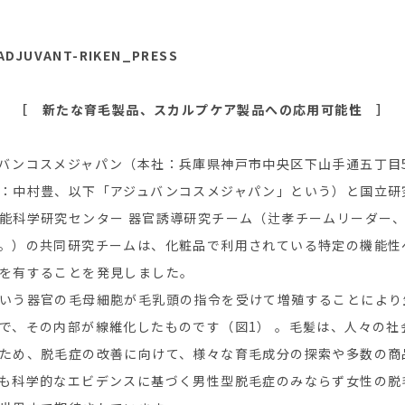
ADJUVANT-RIKEN_PRESS
［ 新たな育毛製品、スカルプケア製品への応用可能性 ］
バンコスメジャパン（本社：兵庫県神戸市中央区下山手通五丁目5
：中村豊、以下「アジュバンコスメジャパン」という）と国立研
能科学研究センター 器官誘導研究チーム（辻孝チームリーダー
。）の共同研究チームは、化粧品で利用されている特定の機能性
を有することを発見しました。
いう器官の毛母細胞が毛乳頭の指令を受けて増殖することにより
で、その内部が線維化したものです（図1） 。毛髪は、人々の社
ため、脱毛症の改善に向けて、様々な育毛成分の探索や多数の商
も科学的なエビデンスに基づく男性型脱毛症のみならず女性の脱