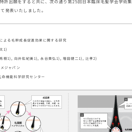
特許出願をすると共に、次の通り第25回日本臨床毛髪学会学術集会
にて発表いたしました。
による毛幹成長促進効果に関する研究
太1)
1), 向井佑紀美1), 永谷貴弘1), 増田健二1), 辻孝2)
スメジャパン
 生命機能科学研究センター