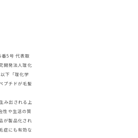
番5号 代表取
究開発法人理化
、以下「理化学
ペプチドが毛髪
生み出される上
会性や生活の質
品が製品化され
毛症にも有効な