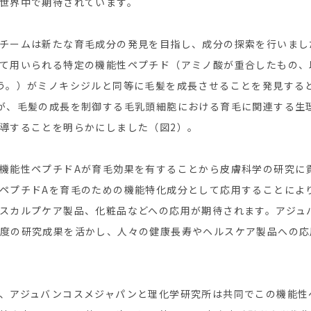
世界中で期待されています。
チームは新たな育毛成分の発見を目指し、成分の探索を行いまし
て用いられる特定の機能性ペプチド（アミノ酸が重合したもの、
う。）がミノキシジルと同等に毛髪を成長させることを発見する
が、毛髪の成長を制御する毛乳頭細胞における育毛に関連する生
導することを明らかにしました（図2）。
機能性ペプチドAが育毛効果を有することから皮膚科学の研究に
ペプチドAを育毛のための機能特化成分として応用することによ
スカルプケア製品、化粧品などへの応用が期待されます。アジュ
度の研究成果を活かし、人々の健康長寿やヘルスケア製品への応
、アジュバンコスメジャパンと理化学研究所は共同でこの機能性