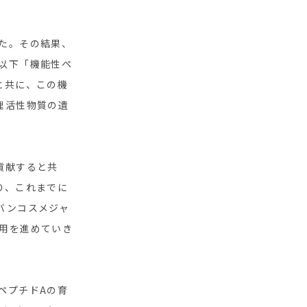
た。その結果、
以下「機能性ペ
と共に、この機
理活性物質の遺
貢献すると共
り、これまでに
バンコスメジャ
用を進めていき
ペプチドAの育