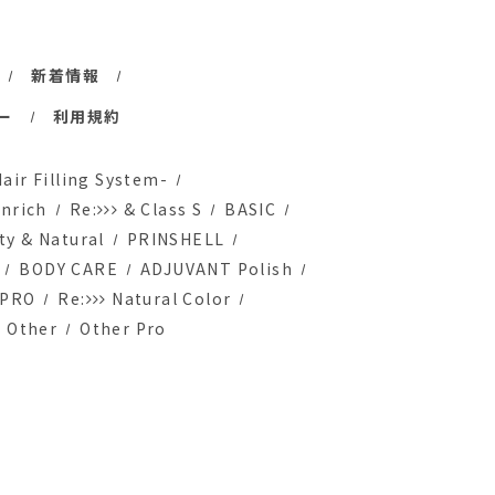
新着情報
ー
利用規約
Hair Filling System-
Enrich
Re:
& Class S
BASIC
ty & Natural
PRINSHELL
BODY CARE
ADJUVANT Polish
PRO
Re:
Natural Color
Other
Other Pro