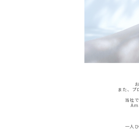
また、プ
当社
A
一人