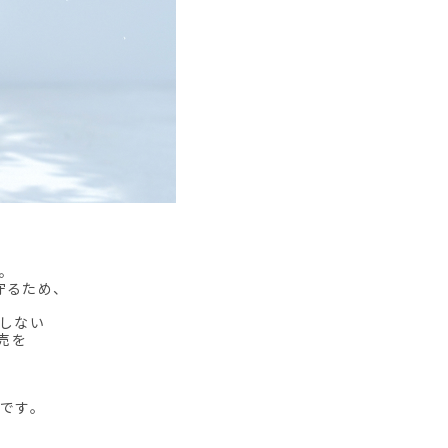
。
守るため、
しない
売を
です。