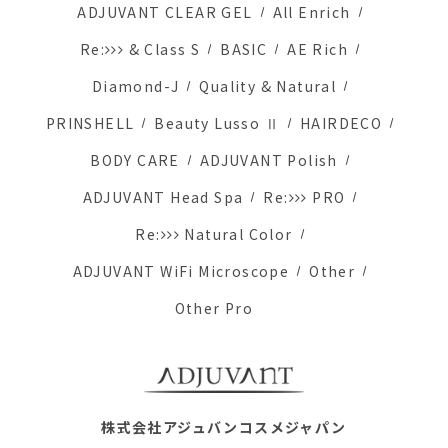
ADJUVANT CLEAR GEL
All Enrich
Re:
& Class S
BASIC
AE Rich
Diamond-J
Quality & Natural
PRINSHELL
Beauty Lusso Ⅱ
HAIRDECO
BODY CARE
ADJUVANT Polish
ADJUVANT Head Spa
Re:
PRO
Re:
Natural Color
ADJUVANT WiFi Microscope
Other
Other Pro
株式会社アジュバンコスメジャパン