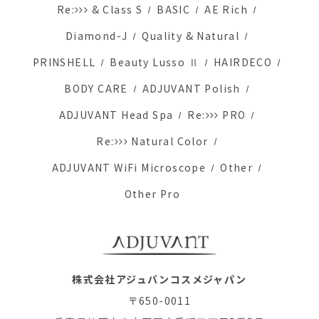
Re:
& Class S
BASIC
AE Rich
Diamond-J
Quality & Natural
PRINSHELL
Beauty Lusso Ⅱ
HAIRDECO
BODY CARE
ADJUVANT Polish
ADJUVANT Head Spa
Re:
PRO
Re:
Natural Color
ADJUVANT WiFi Microscope
Other
Other Pro
株式会社アジュバンコスメジャパン
〒650-0011